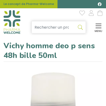
Le concept de Pharma-Welcome
MENU
Affi
Vichy homme deo p sens
48h bille 50ml