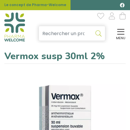
Le concept de Pharma-Welcome
MENU
Affi
Vermox susp 30ml 2%