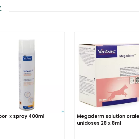
t
oor-x spray 400ml
Megaderm solution oral
unidoses 28 x 8ml