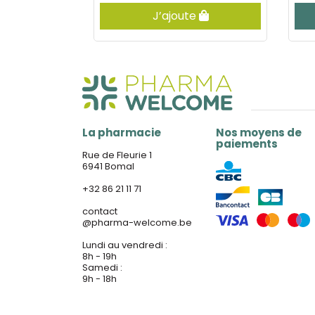
er
J’ajoute
La pharmacie
Nos moyens de
paiements
Rue de Fleurie 1
6941 Bomal
+32 86 21 11 71
contact
@
pharma-welcome.be
Lundi au vendredi :
8h - 19h
Samedi :
9h - 18h