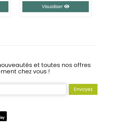
Visualiser
Vis
ouveautés et toutes nos offres
tement chez vous !
Envoyez