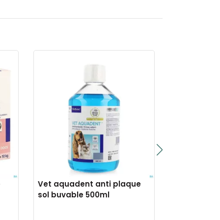
e
Vet aquadent anti plaque
Vita rongeu
sol buvable 500ml