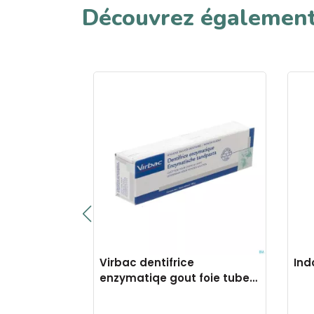
Découvrez égalemen
n >30kg
Virbac dentifrice
Ind
r 15
enzymatiqe gout foie tube
100g