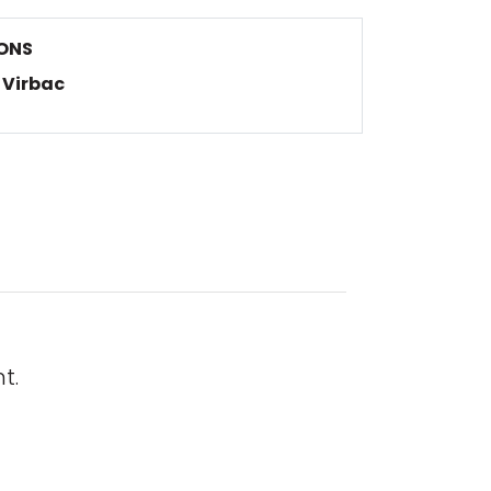
ONS
Virbac
t.