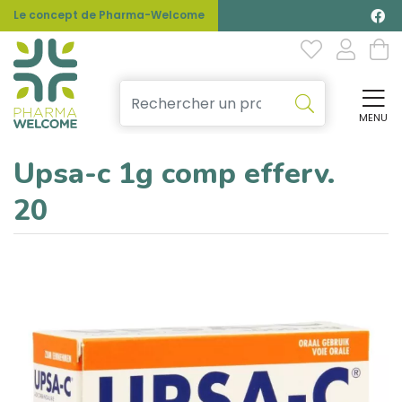
Le concept de Pharma-Welcome
MENU
Affi
Upsa-c 1g comp efferv.
20