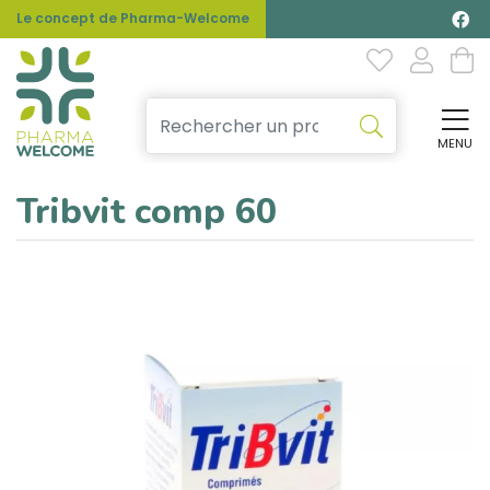
Le concept de Pharma-Welcome
MENU
Affi
Tribvit comp 60