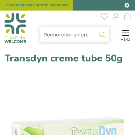
Le concept de Pharma-Welcome
MENU
Affi
Transdyn creme tube 50g