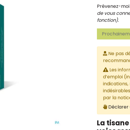
Prévenez-moi d
de vous connec
fonction).
Prochaineme
Ne pas dé
recommandée
Les infor
d’emploi (i
indications,
indésirables
par la noti
Déclarer 
La tisane