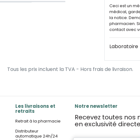
Ceci est un mé
médical, garde
la notice. Dem
pharmacien. Si 
contact avec v
Laboratoire
Tous les prix incluent la TVA - Hors frais de livraison.
Les livraisons et
Notre newsletter
retraits
Recevez toutes nos n
Retrait à la pharmacie
en exclusivité direc
Distributeur
automatique 24h/24