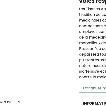
voies res
Les Tisanes Ar
tradition de c
médicinales da
composants ét
employés cont
de la médecine
merveilleux de
Pasteur, "ce q
dépassera touj
puissantes usi
nature nous di
inoffensive et 
contre la mala
Continuer m
MPOSITION
INFORMATI