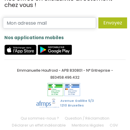
chez vous !
Envoyez
Nos applications mobiles
Emmanuelle Haufroid - APB 830801 - N° Entreprise -
BE0458.496.432
Avenue Galilée 5/3
1210 Bruxelles
Qui sommes-nous ?
Question / Réclamation
Déclarer un effet indésirable
Mentions légales
CGV