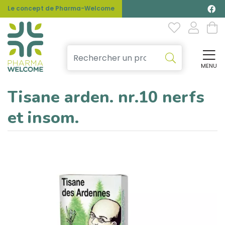
Le concept de Pharma-Welcome
MENU
Affi
Tisane arden. nr.10 nerfs
et insom.