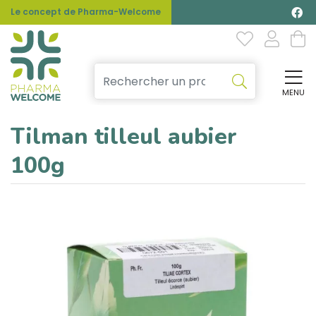
Le concept de Pharma-Welcome
MENU
Affi
Tilman tilleul aubier
100g