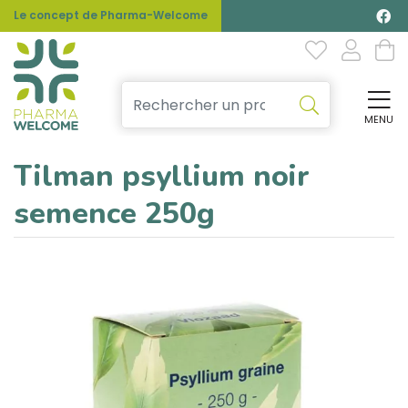
Le concept de Pharma-Welcome
MENU
Affi
Tilman psyllium noir
semence 250g