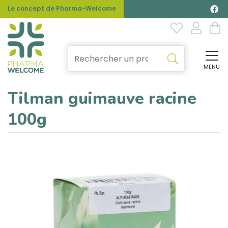
Le concept de Pharma-Welcome
MENU
Affi
Tilman guimauve racine
100g