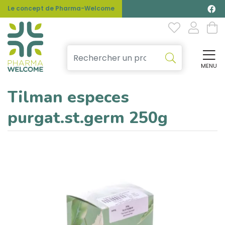
Le concept de Pharma-Welcome
MENU
Affi
Tilman especes
purgat.st.germ 250g