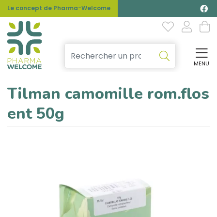
Le concept de Pharma-Welcome
MENU
Affi
Tilman camomille rom.flos
ent 50g