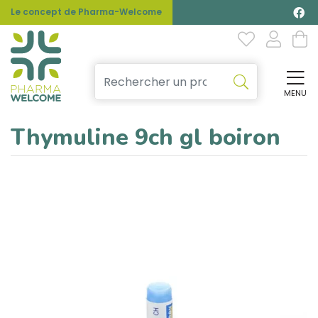
Le concept de Pharma-Welcome
MENU
Affi
Thymuline 9ch gl boiron