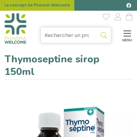
Le concept de Pharma-Welcome
MENU
Affi
Thymoseptine sirop
150ml