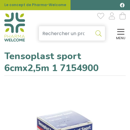
Le concept de Pharma-Welcome
MENU
Affi
Tensoplast sport
6cmx2,5m 1 7154900