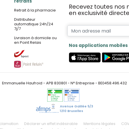
retraits
Recevez toutes nos n
Retrait à la pharmacie
en exclusivité direc
Distributeur
automatique 24h/24
7j/7
Livraison à domicile ou
en Point Relais
Nos applications mobiles
Emmanuelle Haufroid - APB 830801 - N° Entreprise - BE0458.496.432
Avenue Galilée 5/3
1210 Bruxelles
éclamation
Déclarer un effet indésirable
Mentions légales
CG