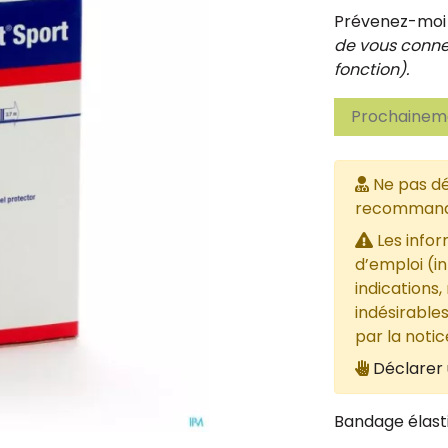
Prévenez-moi d
de vous connec
fonction).
Prochaineme
Ne pas dé
recommandée
Les infor
d’emploi (i
indications,
indésirables
par la noti
Déclarer 
Bandage élast