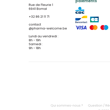
paiements
Rue de Fleurie 1
6941 Bomal
+32 86 21 11 71
contact
@
pharma-welcome.be
Lundi au vendredi :
8h - 19h
Samedi :
9h - 18h
Qui sommes-nous ?
Question / R