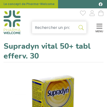
Le concept de Pharma-Welcome
MENU
Affi
Supradyn vital 50+ tabl
efferv. 30