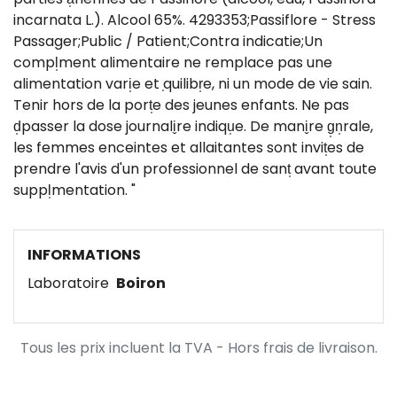
incarnata L.). Alcool 65%. 4293353;Passiflore - Stress
Passager;Public / Patient;Contra indicatie;Un
compl̩ment alimentaire ne remplace pas une
alimentation vari̩e et ̩quilibr̩e, ni un mode de vie sain.
Tenir hors de la port̩e des jeunes enfants. Ne pas
d̩passer la dose journali̬re indiqu̩e. De mani̬re g̩n̩rale,
les femmes enceintes et allaitantes sont invit̩es de
prendre l'avis d'un professionnel de sant̩ avant toute
suppl̩mentation. "
INFORMATIONS
Laboratoire
Boiron
Tous les prix incluent la TVA - Hors frais de livraison.