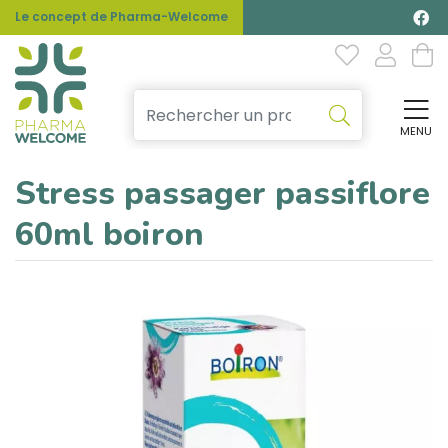
Le concept de Pharma-Welcome
MENU
Affi
Stress passager passiflore
60ml boiron