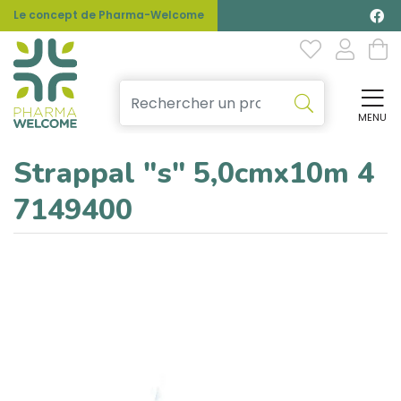
Le concept de Pharma-Welcome
MENU
Affi
Strappal "s" 5,0cmx10m 4
7149400