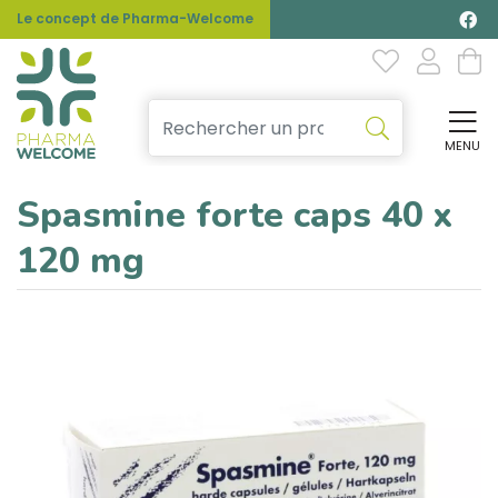
Le concept de Pharma-Welcome
MENU
Affi
Spasmine forte caps 40 x
120 mg