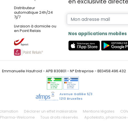
en exclusivité direc
Distributeur
automatique 24h/24
7j/7
Livraison à domicile ou
en Point Relais
Nos applications mobiles
Emmanuelle Haufroid - APB 830801 - N° Entreprise - BE0458.496.432
Avenue Galilée 5/3
1210 Bruxelles
éclamation
Déclarer un effet indésirable
Mentions légales
CG
 Pharma-Welcome
Tous droits réservés.
Apotekisto
, pharmacie 