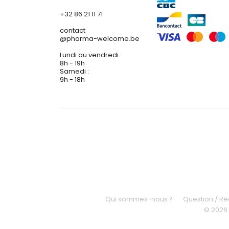
+32 86 21 11 71
contact
@
pharma-welcome.be
Lundi au vendredi :
8h - 19h
Samedi :
9h - 18h
Qui sommes-nous ?
Question / R
© 2026