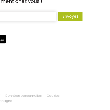
tement chez vous !
Envoyez
V
Données personnelles
Cookies
en ligne