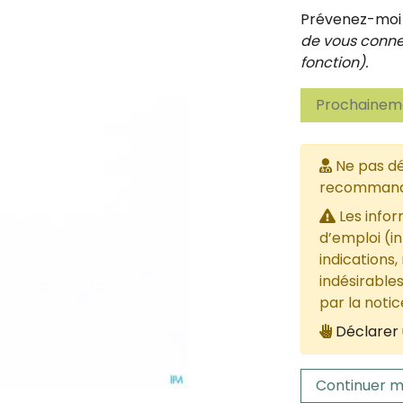
Prévenez-moi d
de vous connec
fonction).
Prochaineme
Ne pas dé
recommandée
Les infor
d’emploi (i
indications,
indésirables
par la noti
Déclarer 
Continuer m