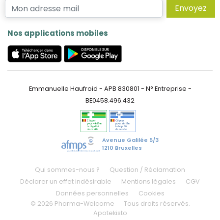
Envoyez
Nos applications mobiles
Emmanuelle Haufroid - APB 830801 - N° Entreprise -
BE0458.496.432
Avenue Galilée 5/3
1210 Bruxelles
Qui sommes-nous ?
Question / Réclamation
Déclarer un effet indésirable
Mentions légales
CGV
Données personnelles
Cookies
© 2026 Pharma-Welcome
Tous droits réservés.
Apotekisto