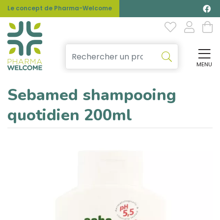
Le concept de Pharma-Welcome
MENU
Affi
Sebamed shampooing
quotidien 200ml