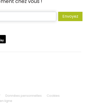
tement chez vous !
Envoyez
V
Données personnelles
Cookies
en ligne