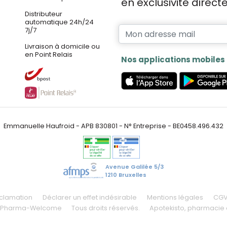
en exclusivité direc
Distributeur
automatique 24h/24
7j/7
Livraison à domicile ou
en Point Relais
Nos applications mobiles
Emmanuelle Haufroid - APB 830801 - N° Entreprise - BE0458.496.432
Avenue Galilée 5/3
1210 Bruxelles
éclamation
Déclarer un effet indésirable
Mentions légales
CG
 Pharma-Welcome
Tous droits réservés.
Apotekisto
, pharmacie 