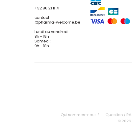
+32 86 21 11 71
contact
@
pharma-welcome.be
Lundi au vendredi :
8h - 19h
Samedi :
9h - 18h
Qui sommes-nous ?
Question / R
© 2026