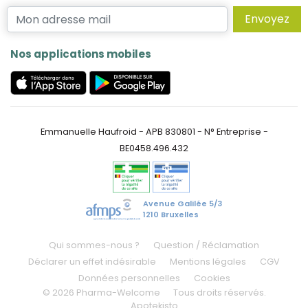
Envoyez
Nos applications mobiles
Emmanuelle Haufroid - APB 830801 - N° Entreprise -
BE0458.496.432
Avenue Galilée 5/3
1210 Bruxelles
Qui sommes-nous ?
Question / Réclamation
Déclarer un effet indésirable
Mentions légales
CGV
Données personnelles
Cookies
© 2026 Pharma-Welcome
Tous droits réservés.
Apotekisto