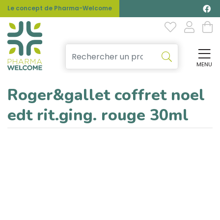
Le concept de Pharma-Welcome
MENU
Affi
Roger&gallet coffret noel
edt rit.ging. rouge 30ml