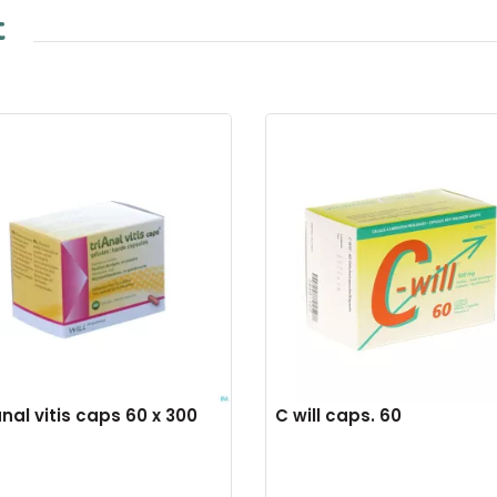
t
anal vitis caps 60 x 300
C will caps. 60