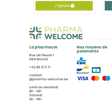
er
J’ajoute
La pharmacie
Nos moyens de
paiements
Rue de Fleurie 1
6941 Bomal
+32 86 21 11 71
contact
@
pharma-welcome.be
Lundi au vendredi :
8h - 19h
Samedi :
9h - 18h