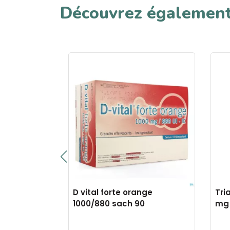
Découvrez égalemen
ron 1000/880
D vital forte orange
Tri
1000/880 sach 90
mg