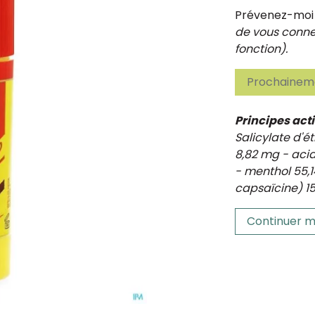
Prévenez-moi d
de vous connec
fonction).
Prochaineme
Principes acti
Salicylate d'é
8,82 mg - aci
- menthol 55,
capsaïcine) 15
Continuer m