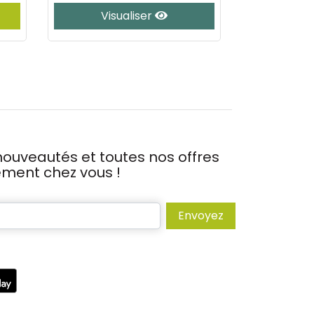
Visualiser
Vis
ouveautés et toutes nos offres
tement chez vous !
Envoyez