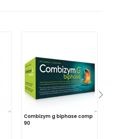
Combizym g biphase comp
Combizym f
90