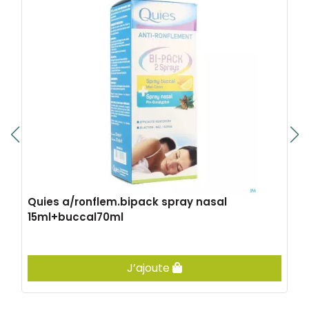
Quies a/ronflem.bipack spray nasal
15ml+buccal70ml
J’ajoute