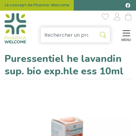
Le concept de Pharma-Welcome
MENU
Affi
Puressentiel he lavandin
sup. bio exp.hle ess 10ml