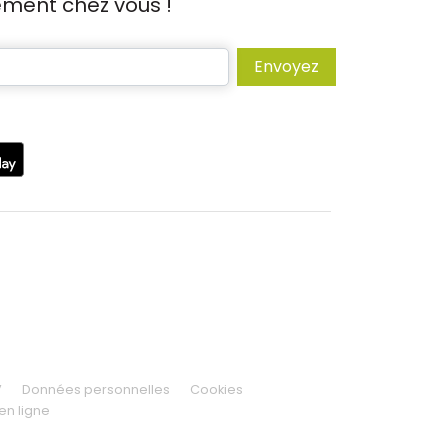
tement chez vous !
Envoyez
V
Données personnelles
Cookies
en ligne