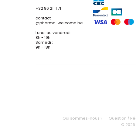
+32 86 21 11 71
contact
@
pharma-welcome.be
Lundi au vendredi :
8h - 19h
Samedi :
9h - 18h
Qui sommes-nous ?
Question / R
© 2026