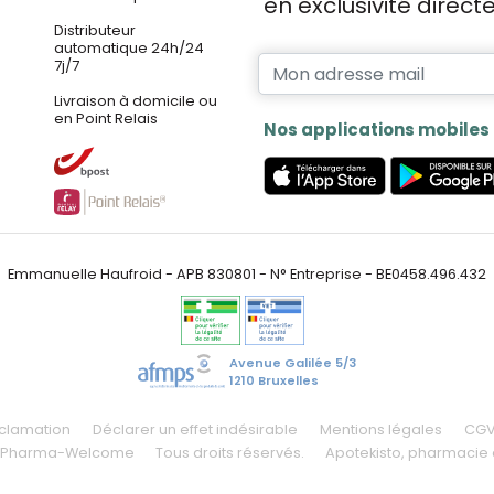
en exclusivité direc
Distributeur
automatique 24h/24
7j/7
Livraison à domicile ou
en Point Relais
Nos applications mobiles
Emmanuelle Haufroid - APB 830801 - N° Entreprise - BE0458.496.432
Avenue Galilée 5/3
1210 Bruxelles
éclamation
Déclarer un effet indésirable
Mentions légales
CG
 Pharma-Welcome
Tous droits réservés.
Apotekisto
, pharmacie 