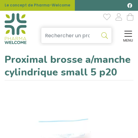
Le concept de Pharma-Welcome
MENU
Affi
Proximal brosse a/manche
cylindrique small 5 p20