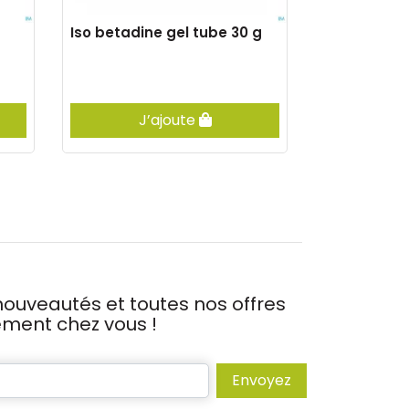
Iso betadine gel tube 30 g
Iso betadi
germicide 7
J’ajoute
Vis
ouveautés et toutes nos offres
tement chez vous !
Envoyez