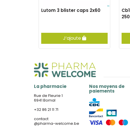
fl 2x10ml nf
Lutom 3 blister caps 2x60
Cb1
250
e
J’ajoute
La pharmacie
Nos moyens de
paiements
Rue de Fleurie 1
6941 Bomal
+32 86 21 11 71
contact
@
pharma-welcome.be