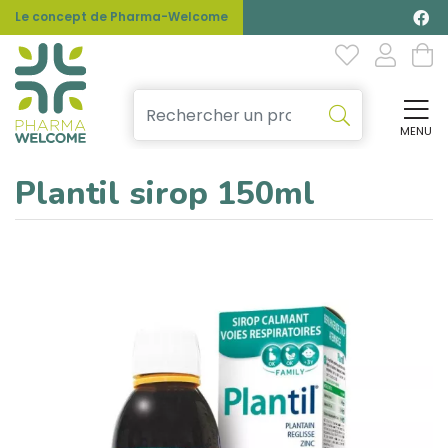
Le concept de Pharma-Welcome
MENU
Affi
Plantil sirop 150ml