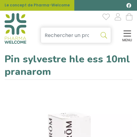
Le concept de Pharma-Welcome
MENU
Affi
Pin sylvestre hle ess 10ml
pranarom