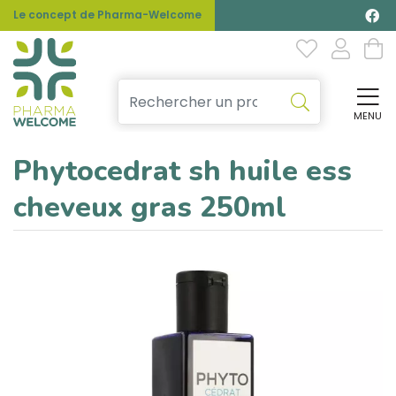
Le concept de Pharma-Welcome
MENU
Affi
Phytocedrat sh huile ess
cheveux gras 250ml