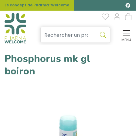
Le concept de Pharma-Welcome
MENU
Affi
Phosphorus mk gl
boiron