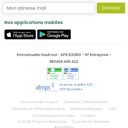
Envoyez
Nos applications mobiles
Emmanuelle Haufroid - APB 830801 - N° Entreprise -
BE0458.496.432
Avenue Galilée 5/3
1210 Bruxelles
Qui sommes-nous ?
Question / Réclamation
Déclarer un effet indésirable
Mentions légales
CGV
Données personnelles
Cookies
© 2026 Pharma-Welcome
Tous droits réservés.
Apotekisto