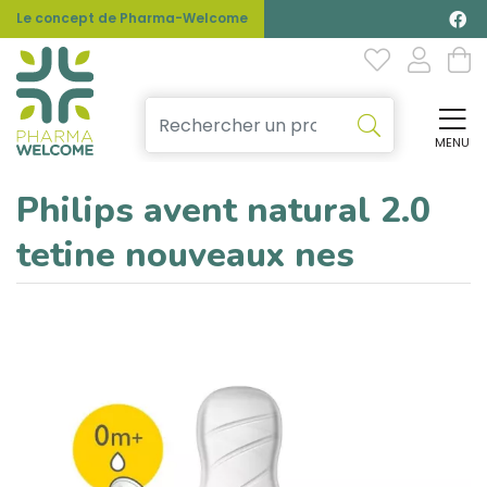
Le concept de Pharma-Welcome
MENU
Affi
Philips avent natural 2.0
tetine nouveaux nes