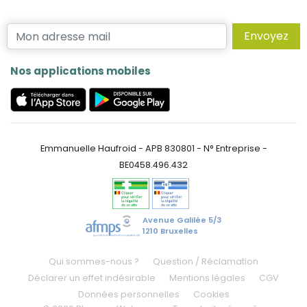
Envoyez
Nos applications mobiles
Emmanuelle Haufroid - APB 830801 - N° Entreprise -
BE0458.496.432
Avenue Galilée 5/3
1210 Bruxelles
Qui sommes-nous ?
Question / Réclamation
Déclarer un effet indésirable
Mentions légales
CGV
Données personnelles
Cookies