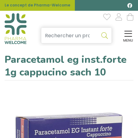
Le concept de Pharma-Welcome
MENU
Affi
Paracetamol eg inst.forte
1g cappucino sach 10