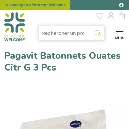
Le concept de Pharma-Welcome
MENU
Affi
Pagavit Batonnets Ouates
Citr G 3 Pcs