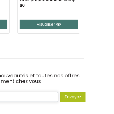
60
foie comp 4
Visualiser
J’
ouveautés et toutes nos offres
tement chez vous !
Envoyez