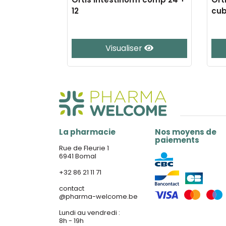
12
cub
er
Visualiser
La pharmacie
Nos moyens de
paiements
Rue de Fleurie 1
6941 Bomal
+32 86 21 11 71
contact
@
pharma-welcome.be
Lundi au vendredi :
8h - 19h