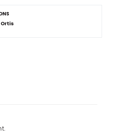
ONS
Ortis
t.