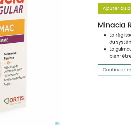
Ajouter au p
Minacia 
La régliss
du systèm
La guimau
bien-être
Continuer m