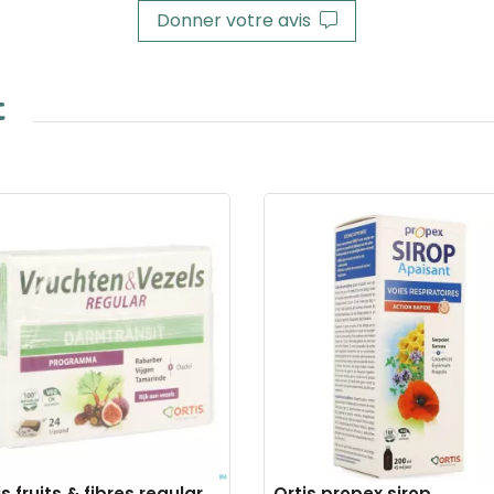
Donner votre avis
t
is fruits & fibres regular
Ortis propex sirop