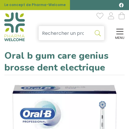
Le concept de Pharma-Welcome
MENU
Affi
Oral b gum care genius
brosse dent electrique