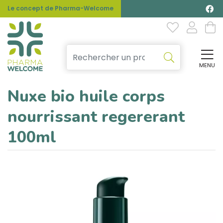
Le concept de Pharma-Welcome
MENU
Affi
Nuxe bio huile corps
nourrissant regererant
100ml