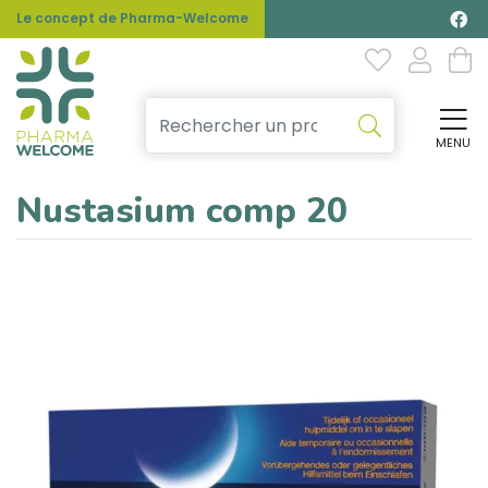
Le concept de Pharma-Welcome
MENU
Affi
Nustasium comp 20