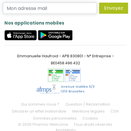
Envoyez
Nos applications mobiles
Emmanuelle Haufroid - APB 830801 - N° Entreprise -
BE0458.496.432
Avenue Galilée 5/3
1210 Bruxelles
Qui sommes-nous ?
Question / Réclamation
Déclarer un effet indésirable
Mentions légales
CGV
Données personnelles
Cookies
© 2026 Pharma-Welcome
Tous droits réservés.
Apotekisto