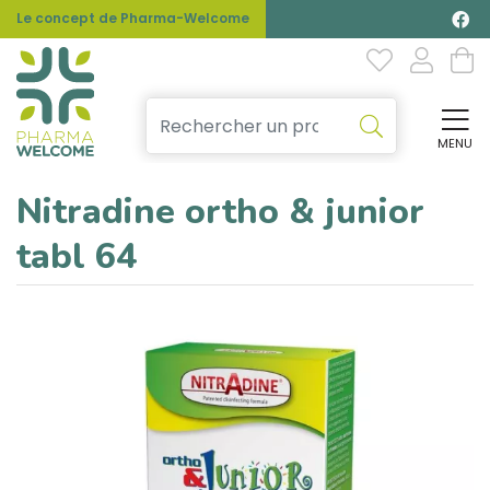
Le concept de Pharma-Welcome
MENU
Affi
Nitradine ortho & junior
tabl 64