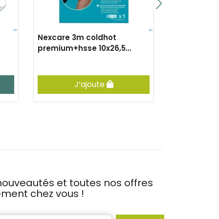
Nexcare 3m coldhot
Micropore 3
premium+hsse 10x26,5
50,0mmx5m 
n15710dab
J’ajoute
Vis
ouveautés et toutes nos offres
tement chez vous !