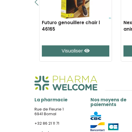
 chair s
Futuro genouillere chair l
Nex
46165
ani
e
Visualiser
La pharmacie
Nos moyens de
paiements
Rue de Fleurie 1
6941 Bomal
+32 86 21 11 71