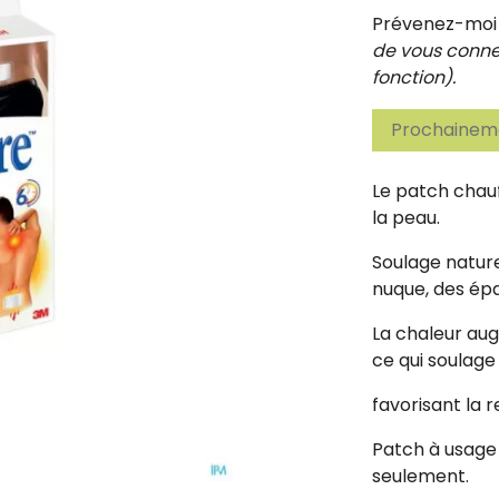
Prévenez-moi d
de vous connec
fonction).
Prochaineme
Le patch chau
la peau.
Soulage nature
nuque, des épa
La chaleur au
ce qui soulage
favorisant la r
Patch à usage 
seulement.