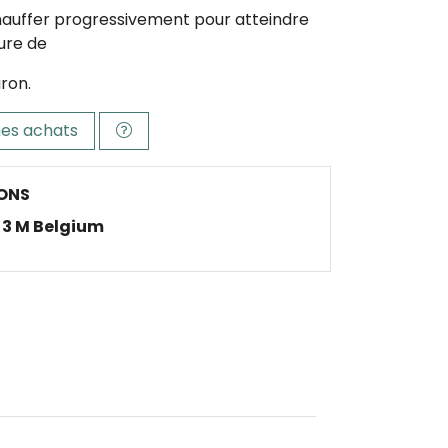
hauffer progressivement pour atteindre
ure de
ron.
es achats
ONS
3 M Belgium