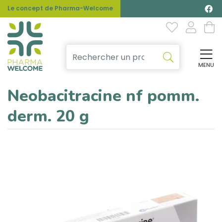
Le concept de Pharma-Welcome
MENU
Affi
Neobacitracine nf pomm.
derm. 20 g