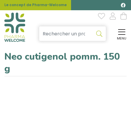
Le concept de Pharma-Welcome
MENU
Affi
Neo cutigenol pomm. 150
g