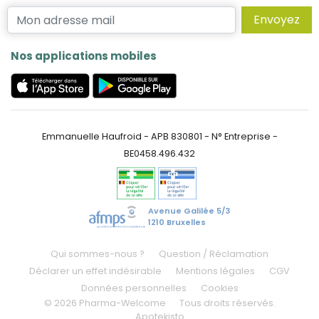
Envoyez
Nos applications mobiles
Emmanuelle Haufroid - APB 830801 - N° Entreprise -
BE0458.496.432
Avenue Galilée 5/3
1210 Bruxelles
Qui sommes-nous ?
Question / Réclamation
Déclarer un effet indésirable
Mentions légales
CGV
Données personnelles
Cookies
© 2026 Pharma-Welcome
Tous droits réservés.
Apotekisto