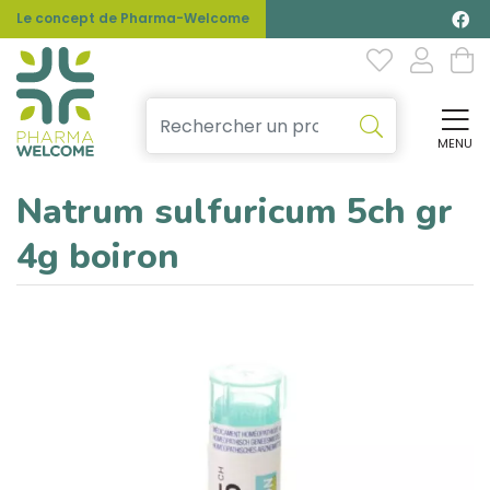
Le concept de Pharma-Welcome
MENU
Affi
Natrum sulfuricum 5ch gr
4g boiron