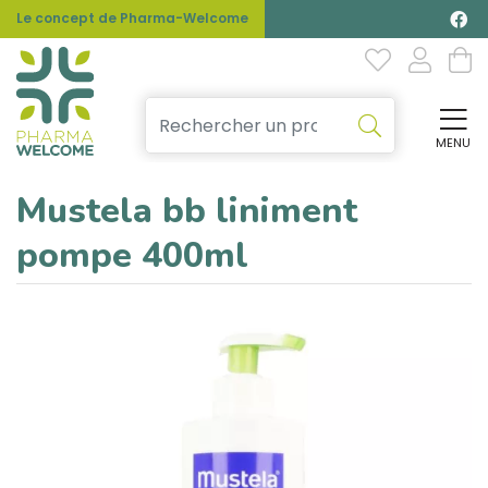
Le concept de Pharma-Welcome
MENU
Affi
Mustela bb liniment
pompe 400ml